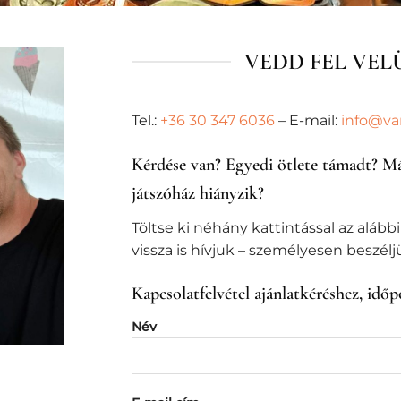
VEDD FEL VEL
Tel.:
+36 30 347 6036
– E-mail:
info@va
Kérdése van? Egyedi ötlete támadt? Már
játszóház hiányzik?
Töltse ki néhány kattintással az alábbi
vissza is hívjuk – személyesen beszél
Kapcsolatfelvétel ajánlatkéréshez, idő
Név