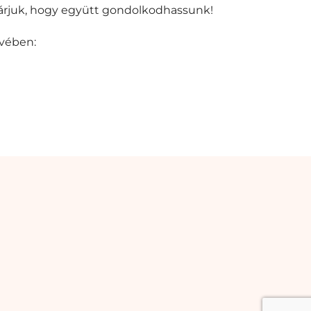
árjuk, hogy együtt gondolkodhassunk!
evében: