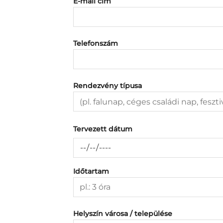
E-mail cím
Telefonszám
Rendezvény típusa
Tervezett dátum
Időtartam
Helyszín városa / települése