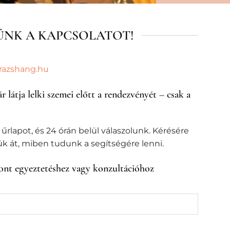
ÜNK A KAPCSOLATOT!
razshang.hu
 látja lelki szemei előtt a rendezvényét – csak a
 űrlapot, és 24 órán belül válaszolunk. Kérésére
jük át, miben tudunk a segítségére lenni.
pont egyeztetéshez vagy konzultációhoz