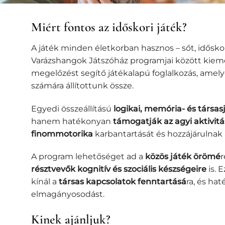
Miért fontos az időskori játék?
A játék minden életkorban hasznos – sőt, idősk
Varázshangok Játszóház programjai között kiem
megelőzést segítő játékalapú foglalkozás, amely
számára állítottunk össze.
Egyedi összeállítású
logikai, memória- és társas
hanem hatékonyan
támogatják az agyi aktivit
finommotorika
karbantartását és hozzájárulnak 
A program lehetőséget ad a
közös játék örömé
r
résztvevők kognitív és szociális készségeire
is. 
kínál a
társas kapcsolatok fenntartásá
ra, és ha
elmagányosodást.
Kinek ajánljuk?