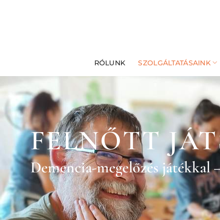
Skip
to
content
RÓLUNK
SZOLGÁLTATÁSAINK
FELNŐTT JÁ
Demencia-megelőzés játékkal 