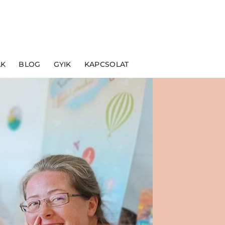
ÁK
BLOG
GYIK
KAPCSOLAT