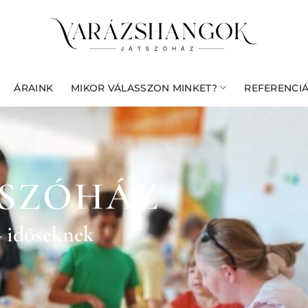
ÁRAINK
MIKOR VÁLASSZON MINKET?
REFERENCI
TSZÓHÁZ
– időseknek