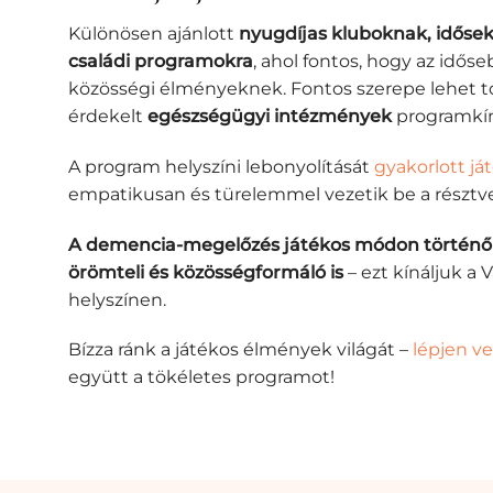
Különösen ajánlott
nyugdíjas kluboknak, idősek
családi programokra
, ahol fontos, hogy az időse
közösségi élményeknek. Fontos szerepe lehet
érdekelt
egészségügyi intézmények
programkín
A program helyszíni lebonyolítását
gyakorlott j
empatikusan és türelemmel vezetik be a résztve
A demencia-megelőzés játékos módon történő
örömteli és közösségformáló is
– ezt kínáljuk a
helyszínen.
Bízza ránk a játékos élmények világát –
lépjen v
együtt a tökéletes programot!