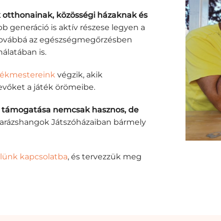
 otthonainak, közösségi házaknak és
bb generáció is aktív részese legyen a
 továbbá az egészségmegőrzésben
álatában is.
átékmestereink
végzik, akik
vőket a játék örömeibe.
 támogatása nemcsak hasznos, de
 Varázshangok Játszóházaiban bármely
elünk kapcsolatba
, és tervezzük meg