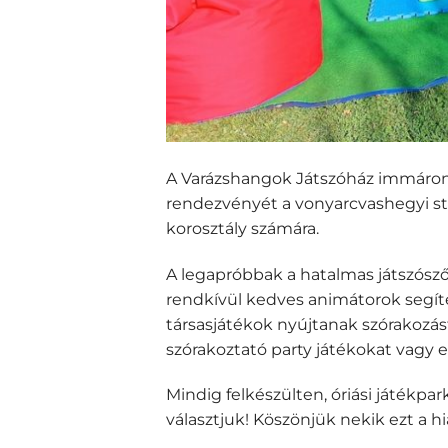
A Varázshangok Játszóház immáron 3.
rendezvényét a vonyarcvashegyi st
korosztály számára.
A legapróbbak a hatalmas játszószőn
rendkívül kedves animátorok segí
társasjátékok nyújtanak szórakozás
szórakoztató party játékokat vagy e
Mindig felkészülten, óriási játék
választjuk! Köszönjük nekik ezt a hi