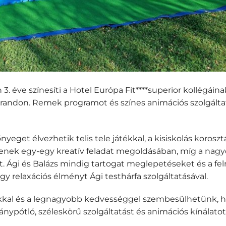
 éve színesíti a Hotel Európa Fit****superior kollégáina
randon. Remek programot és színes animációs szolgálta
yeget élvezhetik telis tele játékkal, a kisiskolás koro
tenek egy-egy kreatív feladat megoldásában, míg a na
t. Ági és Balázs mindig tartogat meglepetéseket és a fel
gy relaxációs élményt Ági testhárfa szolgáltatásával.
parkkal és a legnagyobb kedvességgel szembesülhetünk, 
ánypótló, széleskörű szolgáltatást és animációs kínálatot